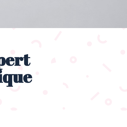
pert
ique