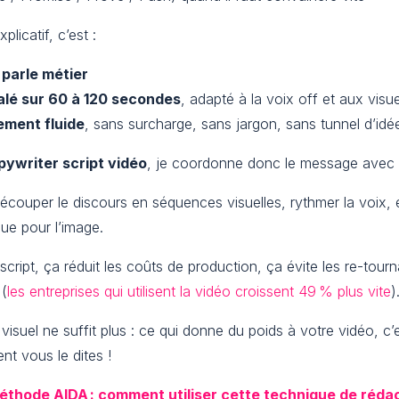
plicatif, c’est :
 parle métier
lé sur 60 à 120 secondes
, adapté à la voix off et aux visue
ement fluide
, sans surcharge, sans jargon, sans tunnel d’idé
pywriter script vidéo
, je coordonne donc le message avec 
découper le discours en séquences visuelles, rythmer la voix, 
 que pour l’image.
script, ça réduit les coûts de production, ça évite les re-tour
 (
les entreprises qui utilisent la vidéo croissent 49 % plus vite
)
visuel ne suffit plus : ce qui donne du poids à votre vidéo, c
nt vous le dites !
éthode AIDA : comment utiliser cette technique de réda