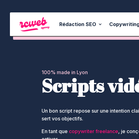
Rédaction SEO
Copywritin
100% made in Lyon
Scripts vid
Un bon script repose sur une intention cla
sert vos objectifs.
En tant que
copywriter freelance
, je con
activer.