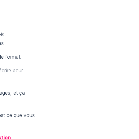
ls
es
le format.
écrire pour
nages, et ça
.
’est ce que vous
ction