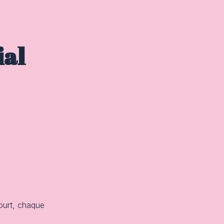
ial
court, chaque