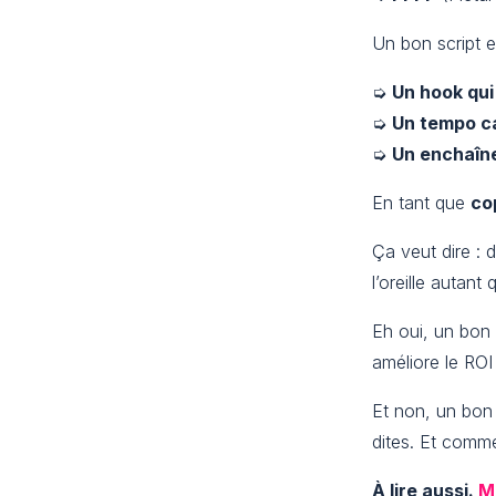
Un bon script ex
➭
Un hook qui
➭
Un tempo ca
➭
Un enchaîn
En tant que
co
Ça veut dire : 
l’oreille autant
Eh oui, un bon 
améliore le ROI
Et non, un bon 
dites. Et comme
À lire aussi.
M