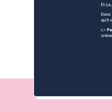
Et ça
Donc 
qu’il 
👉
Pa
créne