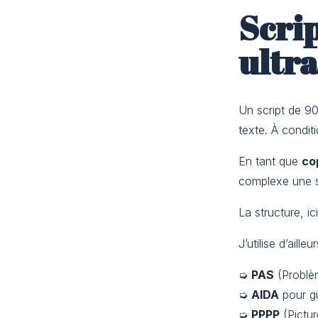
Scrip
ultr
Un script de 9
texte. À conditi
En tant que
co
complexe une s
La structure, ici
J’utilise d’ail
➭
PAS
(Problèm
➭
AIDA
pour gu
➭
PPPP
(Pictur