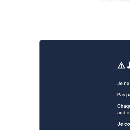
⚠️ 
Je ne
Pas p
Chaqu
audien
J
e co